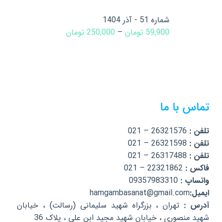
شماره 51 - آذر 1404
59,900
تومان
–
250,000
تومان
تماس با ما
تلفن :
26321576 – 021
تلفن :
26321598 – 021
تلفن :
26317488 – 021
فاکس :
22321862 – 021
واتساپ :
09357983310
ایمیل:
hamgambasanat@gmail.com
آدرس :
تهران ، بزرگراه شهید سلیمانی (رسالت) ، خیابان
شهید منصوری ، خیابان شهید مجید ابن علی ، پلاک 36