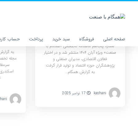
شماره ۵۰ ماهنامه همگام با
صنعت منتشر شد
صنع
فر
صفحه اصلی
فروشگاه
سبد خرید
پرداخت
حساب کارب
شماره پنجاهم ماهنامه تخصصی «همگام با
صنعت» ویژه آبان ۱۴۰۴ منتشر شد و در اختیار
فعالان اقتصادی، مدیران صنعتی و
سرمقال
پژوهشگران حوزه اقتصاد و تولید قرار گرفت.
اسکندری،
به گزارش همگام…
ت
kashani
17 نوامبر 2025
hani