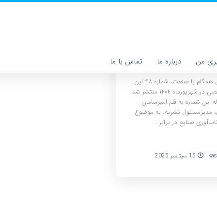
انتشار شماره ۴۸ مجله همگام با
ت؛ بررسی چالش‌ها و
صت‌های صنایع ایران
ری من
درباره ما
تماس با ما
به گزارش همگام با صنعت، شماره ۴۸ این
مجله تخصصی در شهریورماه ۱۴۰۴ منتشر شد.
ه این شماره به قلم امیرسامان
 مدیرمسئول نشریه، به موضوع
اب‌آوری صنایع در برابر…
kas
15 سپتامبر 2025