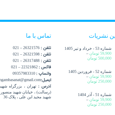
ین نشریات
تماس با ما
تلفن :
26321576 – 021
شماره 53 - خرداد و تیر 1405
59,900
تومان
–
تلفن :
26321598 – 021
500,000
تومان
تلفن :
26317488 – 021
فاکس :
22321862 – 021
شماره 52 - فروردین 1405
واتساپ :
09357983310
59,900
تومان
–
ایمیل:
mgambasanat@gmail.com
250,000
تومان
آدرس :
تهران ، بزرگراه شهید
(رسالت) ، خیابان شهید منصوری
شماره 51 - آذر 1404
شهید مجید ابن علی ، پلاک 36
59,900
تومان
–
250,000
تومان