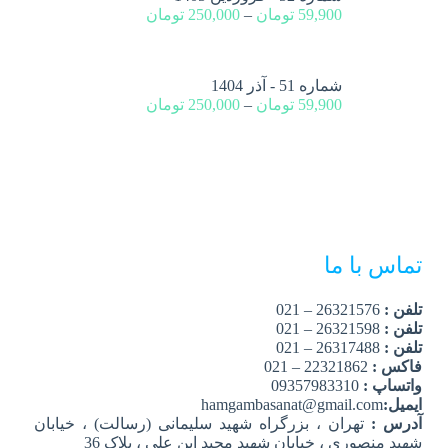
59,900
تومان
–
250,000
تومان
شماره 51 - آذر 1404
59,900
تومان
–
250,000
تومان
تماس با ما
تلفن :
26321576 – 021
تلفن :
26321598 – 021
تلفن :
26317488 – 021
فاکس :
22321862 – 021
واتساپ :
09357983310
ایمیل:
hamgambasanat@gmail.com
آدرس :
تهران ، بزرگراه شهید سلیمانی (رسالت) ، خیابان
شهید منصوری ، خیابان شهید مجید ابن علی ، پلاک 36