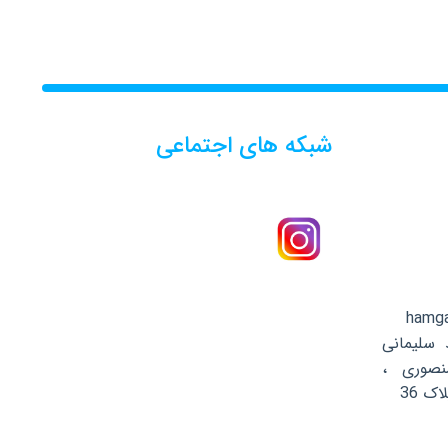
شبکه های اجتماعی
hamg
د سلیمانی
نصوری ،
ک 36