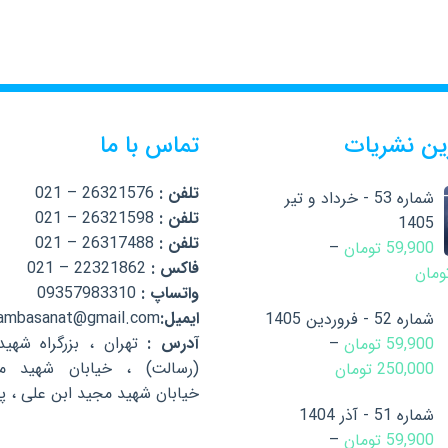
ین نشریات
تماس با ما
تلفن :
26321576 – 021
شماره 53 - خرداد و تیر
تلفن :
26321598 – 021
1405
تلفن :
26317488 – 021
59,900
تومان
–
فاکس :
22321862 – 021
ومان
واتساپ :
09357983310
ایمیل:
ambasanat@gmail.com
شماره 52 - فروردین 1405
آدرس :
تهران ، بزرگراه شهی
59,900
تومان
–
(رسالت) ، خیابان شهید م
250,000
تومان
خیابان شهید مجید ابن علی ، پلا
شماره 51 - آذر 1404
59,900
تومان
–