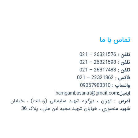
تماس با ما
تلفن :
26321576 – 021
تلفن :
26321598 – 021
تلفن :
26317488 – 021
فاکس :
22321862 – 021
واتساپ :
09357983310
ایمیل:
hamgambasanat@gmail.com
آدرس :
تهران ، بزرگراه شهید سلیمانی (رسالت) ، خیابان
شهید منصوری ، خیابان شهید مجید ابن علی ، پلاک 36