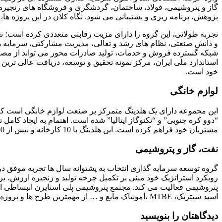
گاز و پتروشیمی، فولاد، ساختمان، گردشگری و فروشگاه های زنجیره ای 
پژوهش، برنامه ریزی و پشتیبانی می شود. نگاه کلان در این پروژه ها
،
ک
تجربه طولانی، این گروه را دارای مزیت رقابتی متعددی کرده است؛ 
و دانش صنعتی، نظام های رشد و تعالی، مدیریت مشارکتی، سرمایه ها
شبکه گسترده فروش و خدمات، تولید صادرات محور می تواند از مصادیق 
استاندارد ملی ایران، مرکز نمونه تحقیق و توسعه، دریافت عالی ترین
خود است.
لوازم خانگی
این مجموعه دارای یک هلدینگ متمرکز بر صنعت لوازم خانگی است که هم
“دوو کره جنوبی” و “تکنوگاز ایتالیا” شده است. اهتمام به ایجاد کامل 
مشتریان خود فراهم کرده است. این هلدینگ با 10 کارخانه و بیش از 300 کارگاه تولید قطعات، از افتخارات گروه توسعه سرمایه گذاری انتخاب محسوب می شود.
نفت، گاز و پتروشیمی
گروه توسعه سرمایه گذاری انتخاب به پشتوانه سال ها تجربه موفق در
رویکرد استراتژیک خود مبنی بر تکمیل چرخه تولید و زنجیره ارزش، بر
اسید سیتریک، MTBE ،آمونیاک مایع و … از مهمترین طرح ها و پروژه های در دست ساخت و یا توسعه این حوزه است.
دیدگاهتان را بنویسید