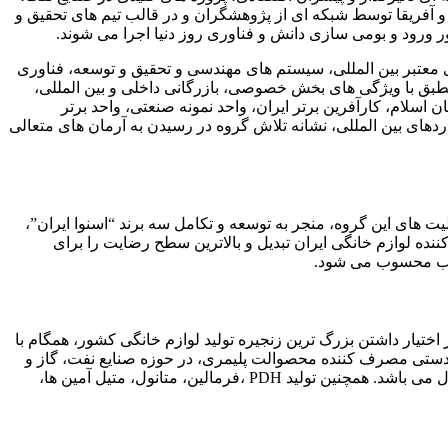
ا و آفریقا توسط شبکه ای از پژوهشگران و در قالب تیم های تحقیق و
 ورود و بومی سازی دانش و فناوری روز دنیا اجرا می شوند.
 معتبر بین المللی، سیستم های مهندسی و تحقیق و توسعه، فناوری
نطبق با ویژگی های بخش خصوصی، بازرگانی داخلی و بین المللی،
اسلام، کارآفرین برتر ایران، واحد نمونه صنعتی، واحد برتر
دهای بین المللی، نشانه تلاش گروه در رسیدن به آرمان های متعالی
ت های این گروه، منجر به توسعه و تکامل سه برند “اسنوا ایران”،
کننده لوازم خانگی ایران تبدیل و بالاترین سطح رضایت را برای
تیار داشتن بزرگ ترین زنجیره تولید لوازم خانگی کشور، همگام با
یین دستی مصرف کننده محصوالت پلیمری، در حوزه صنایع نفت، گاز و
پتروشیمی فعالیت می کند. مجتمع پتروشیمی پلی استایرن انبساطی انتخاب ) S P E ) بعنوان پنجمین شرکت بزرگ در جهان از سال 1396 فعال می باشد. همچنین تولید PDH ،فرمالین، متانول، متیل آمین ها،