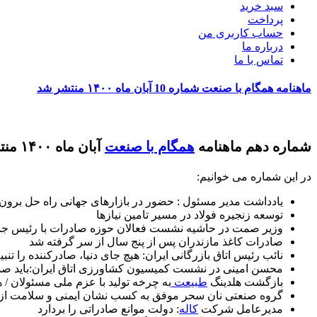
سبد خرید
پرداخت
حساب کاربری من
درباره ما
تماس با ما
ماهنامه همگام با صنعت شماره 10 آبان ماه ۱۴۰۰ منتشر شد
شماره دهم ماهنامه
همگام با صنعت
آبان ماه ۱۴۰۰ منتشر شد.
در این شماره می خوانیم:
یادداشت مدیر مسئول : حضور در بازارهای جهانی راه حل برو
توسعه زنجیره فولاد در مسیر تامین نیازها
وزیر صمت در حاشیه نشست فعالان حوزه صادرات با رئیس جمهور: لزوم اهتمام
صادرات کاغذ مازندران پس از پنج سال از سر گرفته شد
نائب رئیس اتاق بازرگانی ایران: هیچ جای دنیا، صادرکننده را تنبیه
محسن امینی در نشست کمیسیون کشاورزی اتاق ایران:باید ص
بازگشت هلدینگ
طبیعت
به چرخه تولید با عزم ملی مسئولا
گروه صنعتی نان سحر موفق به کسب نشان ایمنی و سلامت از
مدیرعامل شرکت
کاله
: دولت موانع صادراتی را بردارد