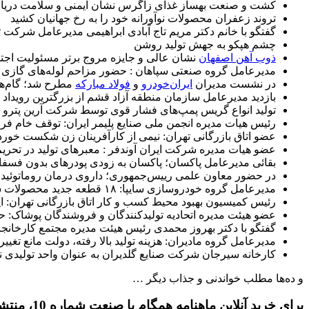
کشت و صنعت بهساز غذای زاگرس نشان ایمنی و سلامت دریا
تروند زعفران محصولات نوآورانه خود را به رخ جهانیان کشید
گفتگو با خانم دکتر مریم تاج آبادی ابراهیمی مدیرعامل شرکت
چشم هپکو به جهش تولید روشن
ذوب آهن اصفهان
نشان عالی و جایزه مروج برتر مسئولیت اجت
مدیرعامل گروه صنعتی سپاهان : حضور مزاحم لوله‌های گازی غیر ا
در نشست مدیران
ایران‌خودرو
و
فولاد مبارکه
مطرح شد؛ گام‌های
بازدید مدیرعامل سازمان منطقه آزاد قشم از بزرگترین روید
تولید انواع گریس پمپ‌های فشار قوی توسط شرکت آرین پترو ا
رئیس هیات مدیره انجمن ملی صنایع پلیمر ایران: توقف خام ف
عضو اتاق بازرگانی تهران: نیمی از کارآفرینان زن شکست خوردن
عضو هیات مدیره شرکت ایران آوندفر : معبرهای تولید در تحریم
بقائی مدیرعامل پاکسان؛ پاکسان به زودی پودرهای بدون فسفات
در حضور معاون علمی رییس‌جمهوری؛ داروی درمان روماتوئید 
مدیرعامل گروه خودروسازی سایپا: ۱۸ قطعه جدید محصولات سایپا داخلی سازی می شود
رئیس کمیسیون بهبود محیط کسب و کار اتاق بازرگانی تهران: ا
عضو هیئت مدیره اتحادیه تولیدکنندگان و فروشندگان پوشاک: حم
گفتگو با دکتر بهروز محمدی رئیس هیئت مدیره مجتمع کارخانجا
مدیرعامل گروه مادیران: هزینه تولید بالا رفته، دولت مانع تغیی
کارخانه سیرجان شرکت صنایع گلدیران به عنوان واحد تولیدی نم
و ده‌ها مطلب خواندنی و جذاب دیگر …
برای خرید آنلاین ماهنامه همگام با صنعت شماره 10، منتشر شده در تاریخ آبان ماه 1400 ، بر روی دکمه زیر کلیک کنید.