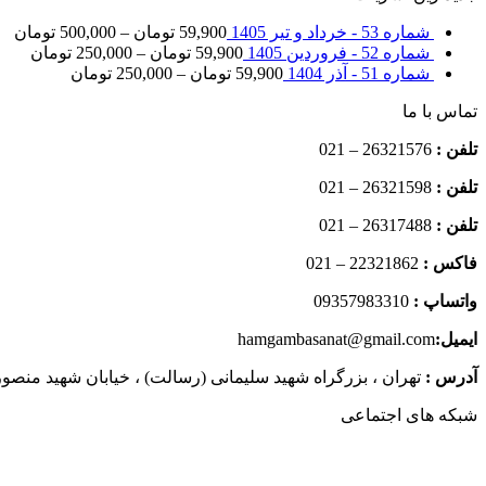
شماره 53 - خرداد و تیر 1405
59,900
تومان
–
500,000
تومان
شماره 52 - فروردین 1405
59,900
تومان
–
250,000
تومان
شماره 51 - آذر 1404
59,900
تومان
–
250,000
تومان
تماس با ما
تلفن :
26321576 – 021
تلفن :
26321598 – 021
تلفن :
26317488 – 021
فاکس :
22321862 – 021
واتساپ :
09357983310
ایمیل:
hamgambasanat@gmail.com
آدرس :
تهران ، بزرگراه شهید سلیمانی (رسالت) ، خیابان شهید منصوری 
شبکه های اجتماعی