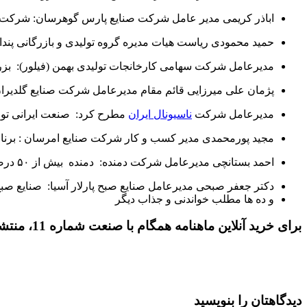
اباذر کریمی مدیر عامل شرکت صنایع پارس گوهرسان: شرکت صن
حمید محمودی ریاست هیات مدیره گروه تولیدی و بازرگانی پندارآ
مدیرعامل شرکت سهامی کارخانجات تولیدی بهمن (فیلور): بز
پژمان علی میرزایی قائم مقام مدیرعامل شرکت صنایع گلدیرا
مدیرعامل شرکت
ناسیونال ایران
مطرح کرد: صنعت ایرانی توان 
مجید پورمحمدی مدیر کسب و کار شرکت صنایع امرسان : برنا
احمد بستانچی مدیرعامل شرکت دمنده: دمنده بیش از ۵۰ درصد از فن‌های خانگی در ایران را تولید می کند
دکتر جعفر صبحی مدیرعامل صنایع صبح پارلار آسیا: صنایع صبح پ
و ده ها مطلب خواندنی و جذاب دیگر
برای خرید آنلاین ماهنامه همگام با صنعت شماره 11، منتشر شده در تاریخ آذر ماه 1400 ، بر روی دکمه زیر کلیک کنید.
دیدگاهتان را بنویسید