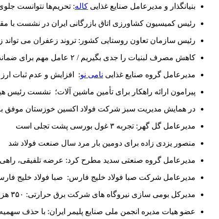
بنیانگذار و مدیرعامل صنایع غذایی
کاله
: تحریم‌ها نتوانست جلو
رئیس کمیسیون کشاورزی اتاق بازرگانی ایران در نشست با مقام
رئیس سازمان تعاون روستایی کشور: تروند زعفران می تواند ز
کاهش مصرف لبنیات را جدی بگیریم / ۲ عامل مهم برای ضمانت سلامت جامعه
مدیرعامل گروه صنایع غذایی
نامی نو
: افزایش و عدم ثبات ارز
پیرامون ارائه راهکار برای تأمین ماشین آلات؛ نشست رئیس هی
در همایش مدیریت سبز شرکت فولاد اکسین خوزستان موفق به 
مدیرعامل گل گهر: تجربه ۳ غول بورسی پشت تجلی است
منصور یزدی زاده برای دومین بار مرد سال صنعت فولاد شد
مدیرعامل گروه صنعتی سدید مطرح کرد: عرضه تلفیقی، راهی ب
مدیرعامل شرکت صبا فولاد خلیج فارس: صبا فولاد خلیج فارس با
مدیرکل بومی سازی نیروگاه های شرکت برق حرارتی: ۳۵۰ هزار قطعه نیروگاهی به دست متخصصان داخلی سازی شد
عضو هیات مدیره انجمن ملی صنایع پلیمر ایران: با حذف سهمیه‌