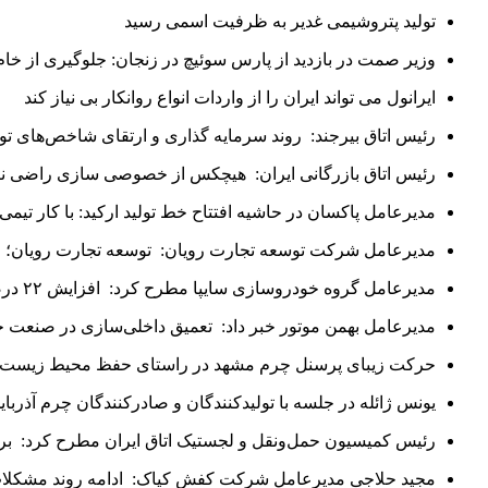
تولید پتروشیمی غدیر به ظرفیت اسمی رسید
وزیر صمت در بازدید از پارس سوئیچ در زنجان: جلوگیری از
ایرانول می تواند ایران را از واردات انواع روانکار بی نیاز کند
رئیس اتاق بیرجند: روند سرمایه گذاری و ارتقای شاخص‌های تو
رئیس اتاق بازرگانی ایران: هیچکس از خصوصی سازی راضی ن
مدیرعامل پاکسان در حاشیه افتتاح خط تولید ارکید: با کار تیمی
مدیرعامل شرکت توسعه تجارت رویان: توسعه تجارت رویان؛ ر
مدیرعامل گروه خودروسازی سایپا مطرح کرد: افزایش ۲۲ درصدی تولید خودرو در سایپا در آبان ۱۴۰۰/ رشد ۶ درصدی تولید در مقایسه با مدت مشابه سال گذشته
مدیرعامل بهمن موتور خبر داد: تعمیق داخلی‌سازی در صنعت خو
حرکت زیبای پرسنل چرم مشهد در راستای حفظ محیط زیست
یونس ژائله در جلسه با تولیدکنندگان و صادرکنندگان چرم آذربا
رئیس کمیسیون حمل‌ونقل و لجستیک اتاق ایران مطرح کرد: برای
مجید حلاجی مدیرعامل شرکت کفش کیاک: ادامه روند مشکلات