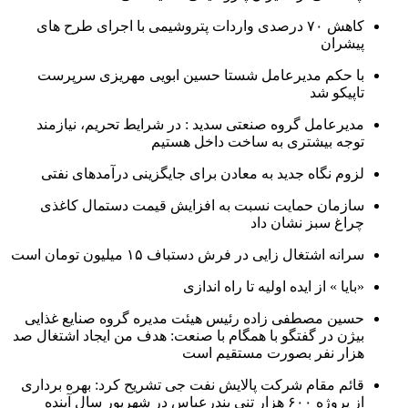
کاهش ۷۰ درصدی واردات پتروشیمی با اجرای طرح های
پیشران
با حکم مدیرعامل شستا حسین ابویی مهریزی سرپرست
تاپیکو شد
مدیرعامل گروه صنعتی سدید : در شرایط تحریم، نیازمند
توجه بیشتری به ساخت داخل هستیم
لزوم نگاه جدید به معادن برای جایگزینی درآمدهای نفتی
سازمان حمایت نسبت به افزایش قیمت دستمال کاغذی
چراغ سبز نشان داد
سرانه اشتغال زایی در فرش دستباف ۱۵ میلیون تومان است
«بایا » از ایده اولیه تا راه اندازی
حسین مصطفی زاده رئیس هیئت مدیره گروه صنایع غذایی
بیژن در گفتگو با همگام با صنعت: هدف من ایجاد اشتغال صد
هزار نفر بصورت مستقیم است
قائم مقام شرکت پالایش نفت جی تشریح کرد: بهره برداری
از پروژه ۶۰۰ هزار تنی بندرعباس در شهریور سال آینده