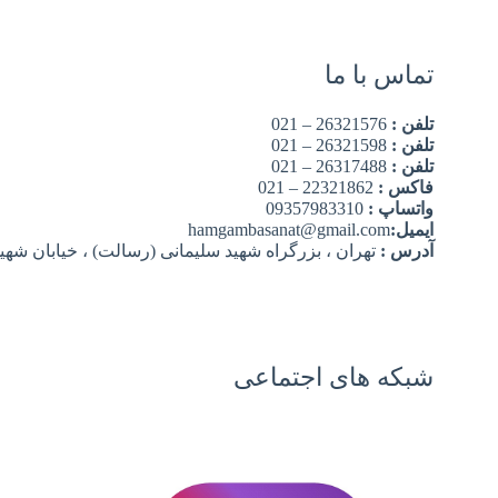
تماس با ما
تلفن :
26321576 – 021
تلفن :
26321598 – 021
تلفن :
26317488 – 021
فاکس :
22321862 – 021
واتساپ :
09357983310
ایمیل:
hamgambasanat@gmail.com
آدرس :
تهران ، بزرگراه شهید سلیمانی (رسالت) ، خیابان شهید 
شبکه های اجتماعی