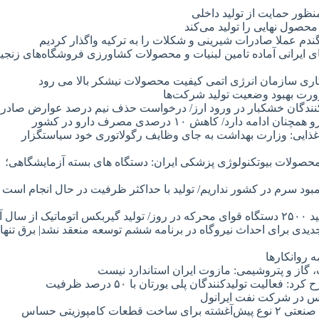
نظور حمایت از تولید داخلی
صول نهایی را تولید می‌کند
گندم عملا صادرات شیرینی و شکلات را به ترکیه واگذار کردیم
 ایرانی آماده تامین لبنیات و محصولات کشاورزی فروشگاه‌های زنجی
اری سازمان انرژی اتمی کیفیت محصولات نیشکر بالا می رود
ت بهبود وضعیت تولید شرکت‌ها
نندگان خشکبار در ورود ارز/ درخواست حذف نیم درصد عوارض صادرا
رد/ کاهش ۱۰ درصدی مصرف دارو در کشور
ذایی: وزارت بهداشت به جای وظایف رگولاتوری خود سیاستگزار
محصولات بیوتکنولوژی پزشکی ایران: دستگاه های بسته آزمایشگاهی؛
بود سرم در کشور نداریم/ تولید با حداکثر ظرفیت در حال انجام است
آینده
جدیدی برای احداث نیروگاه در برنامه ششم توسعه منعقد نشد| برق تنها
 روانکارها
 گاز و پتروشیمی: مازوت ایران استاندارد نیست
الیت تولیدکنندگان پلی یورتان با ۵۰ درصد ظرفیت
امپوزیتی حساس