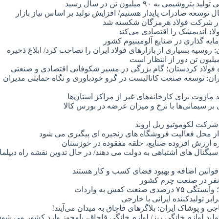
۹۰ میلیون تن در سال رسید
ل توسعه صادرات پایدار هستیم/ افزایش تولید بر اساس نیاز بازار
 در شرکت فولاد هرمزگان شکسته شد
اد اندیمشک را اقتصادی می‌کند
ایه گذاری در صنایع آلومینیوم کشور
: روسیه بسیاری از بازارهای فولاد ایران را تصاحب کرد/ ابلاغ ذخیره
 فولاد کردستان؛ گام بزرگی در مسیر شکوفایی اقتصادی و صنعتی
ان: توسعه صنعت کاتالیست در گرو خودباوری و نگاه حمایتی مدیران
ازوت برای کارخانه‌های غیر از مراکز استان‌ها
ر سیمانی‌ها با نرخ و میزان عرضه در بورس کالا
شرکت لکوموتیو ریل اروند
 از محل فعالیت فروشگاه های زنجیره ای پیگیری می شود
یره ارزش افزوده صنایع، حلقه مفقوده در خوزستان
یگنال های اشتباهی به دولت می دهند/ در حال تدوین نقشه راه دیپلم
قوانین اضافه و بهبود فضای کسب و کار هستند
کفش به واردات
بر تولیدکننده ایرانی با خارجی
ی و پوشاک ایران: بلاگرهای قاچاق به میدان می‌آیند!
ولید لوازم خانگی ریز/ لوازم خانگی قاچاق، بامجوز وارد کشور می شود