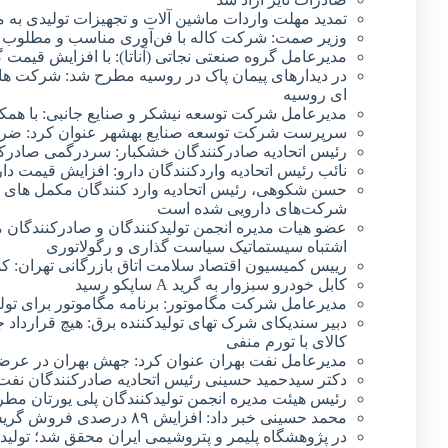
تمدید مهلت واردات ماشین آلات و تجهیزات تولیدی به م
وزیر صمت: شرکت کاله با فن‌آوری مناسب و مطلوب مح
مدیرعامل گروه صنعتی نجاتی (آناتا): با افزایش قیمت 
در دیدارهای پیمان پاک در روسیه مطرح شد: شرکت های
ای روسیه
مدیرعامل شرکت توسعه نیشکر و صنایع جانبی: با همک
سرپرست شرکت توسعه صنایع بهشهر عنوان کرد: ضرور
رئیس اتحادیه صادرکنندگان خشکبار: سردرگمی صادرک
نائب رئیس اتحادیه واردکنندگان دارو: افزایش قیمت دارو همچنان ادامه دا
حسن شکوهی، رئیس اتحادیه وارد کنندگان مکمل های غ
شرکت‌های دارویی شده است
عضو هیات مدیره انجمن تولیدکنندگان و صادرکنندگان 
اشتباه سیستماتیک سیاست گذاری و رگولاتوری
رییس کمیسیون اقتصاد سلامت اتاق بازرگانی تهران: کم
کابل خودرو سبزوار به گرید A ساپکو رسید
مدیرعامل شرکت مگاموتور: برنامه مگاموتور برای تولید ۲۵۰۰ دستگاه قوای محرکه در روز/ تولید گیربکس اتوماتیک از سال 
دبیر سندیکای شرک تهای تولیدکننده برق: هیچ قرارداد 
کالای با تورم منفی
مدیرعامل نفت بهران عنوان کرد: جهش بهران در عرضه
دکتر سیدحمید حسینی رئیس اتحادیه صادرکنندگان نفت،
رئیس هیئت مدیره انجمن تولیدکنندگان پلی یورتان مطرح کرد: فع
محمد حسینی خبر داد: افزایش ۸۹ درصدی فروش گریس در شرکت نفت ایرانول
در پژوهشگاه پلیمر و پتروشیمی ایران محقق شد؛ تولید صنعتی ۲ نوع پیش‌آغشته برای ساخت قطعات ک