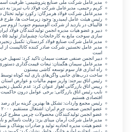
مدیرعامل شرکت ملی صنایع پتروشیمی: ظرفیت اسمی تولید پتروشیمی به 
کریم رحیمی، مدیرعامل شرکت فولاد ناب تبریز: به دنبا
مدیرعامل شرکت فولاد هرمزگان: رکورد تولید تختال
رئیس هیئت عامل ایمیدرو: وجود زیرساخت ها، طرح فول
قالیباف در بازدید از شرکت آلومینیوم جنوب؛ لزوم سرم
دبیر و عضو هیات مدیره انجمن تولیدکنندگان فولاد ایران
سازی سوخت مایع به کارخانجات/ چشم‌انداز تولید ۵۵ میلیون تن دور از انتظار است
مدیرعامل شرکت صنایع فولاد کردستان: تکمیل زنجیره
مدیر عامل نخستین شرکت صادر کننده کاتالیست از ایر
است
دبیر انجمن صنفی صنعت سیمان تاکید کرد: تسهیل خرید م
مدیرعامل سیمان هگمتان: تبعات قیمت‌گذاری دستوری ب
راه اندازی فاز سوم توسعه کاشی بیستون
ساخت درب‌های جانبی واگن‌های باری لبه کوتاه توسط 
رئیس اتاق بیرجند: واریز سهم مالیات و عوارض استان
رییس اتاق بازرگانی اهواز عنوان کرد: عدم تکمیل زنج
نایب رئیس اتاق بازرگانی: برخی عوامل درون حاکمیت س
اقتصادی هستیم
رئیس مجمع واردات: تشکل ها بهترین گزینه برای رصد 
عضو انجمن صنعت چرم ایران: اشتغال مستقیم ۲۰۰۰ نفر در صنعت چرم کشور
عضو انجمن تولیدکنندگان محصولات چرمی مطرح کرد؛ وابستگی ۷۵ درصدی صنعت 
مدیرعامل شرکت آرمان مینای یزد: رقابت ناسالم و نابرا
عضو هیئت مدیره اتحادیه تولید و صادرات پوشاک و نساج
رئیس اتحادیه لوازم خانگی خاطر نشان کرد: کمبود در ت