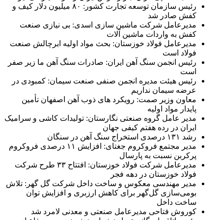
رئیس سازمان توسعه تجارت کشور: ۸۰ میلیون دلار کیف و
کفش صادر شد
مدیرعامل شرکت ماشین سازی اسدی: بی نیازی صنعت
کفش به واردات ماشین آلات
مدیرعامل فولاد خوزستان: بحث مواد اولیه ابرچالش صنعت
فولاد است
رئیس انجمن سنگ آهن ایران: صادرات سنگ آهن ما زیر صفر
است
رئیس هیئت مدیره انجمن صنفی صنعت سیمان: کمبودی در
عرضه سیمان نداریم
معاون وزیر صمت: رویکرد های ذوب آهن اصفهان تأمین
پایدار مواد اولیه
مدیر عامل گروه صنعتی نگارستان: تولیدات کاشی و سرامیک
ایران در رده هفتم کیفی جهان
رشد ۱۳۱ درصدی استخراج سنگ آهن در سنگان
مدیر مجتمع فروکروم جغتای: افزایش ۱۱ درصدی فروکروم
پرکربن نسبت به پارسال
مدیرعامل شرکت فولاد خوزستان: افتتاح ۳۳ طرح شرکت
فولاد خوزستان در دهه فجر
مدیر مهندسی معکوس و ساخت داخل شرکت گل گهر: تلاش
بومی‌سازی گل‌گهر برای کاهش ارزبری و افزایش توان
ساخت داخل
کوروش فتاحی مدیرعامل صنعتی و معدنی لامرد شد