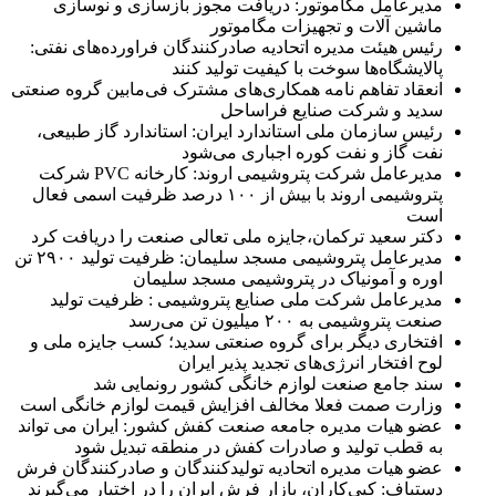
مدیرعامل مگاموتور: دریافت مجوز بازسازی و نوسازی
ماشین آلات و تجهیزات مگاموتور
رئیس هیئت مدیره اتحادیه صادرکنندگان فراورده‌های نفتی:
پالایشگاه‌ها سوخت با کیفیت تولید کنند
انعقاد تفاهم نامه همکاری‌های مشترک فی‌مابین گروه صنعتی
سدید و شرکت صنایع فراساحل
رئیس سازمان ملی استاندارد ایران: استاندارد گاز طبیعی،
نفت گاز و نفت کوره اجباری می‌شود
مدیرعامل شرکت پتروشیمی اروند: کارخانه PVC شرکت
پتروشیمی اروند با بیش از ۱۰۰ درصد ظرفیت اسمی فعال
است
دکتر سعید ترکمان،جایزه ملی تعالی صنعت را دریافت کرد
مدیرعامل پتروشیمی مسجد سلیمان: ظرفیت تولید ۲۹۰۰ تن
اوره و آمونیاک در پتروشیمی مسجد سلیمان
مدیرعامل شرکت ملی صنایع پتروشیمی : ظرفیت تولید
صنعت پتروشیمی به ۲۰۰ میلیون تن می‌رسد
افتخاری دیگر برای گروه صنعتی سدید؛ کسب جایزه ملی و
لوح افتخار انرژی‌های تجدید پذیر ایران
سند جامع صنعت لوازم خانگی کشور رونمایی شد
وزارت صمت فعلا مخالف افزایش قیمت لوازم خانگی است
عضو هیات مدیره جامعه صنعت کفش کشور: ایران می تواند
به قطب تولید و صادرات کفش در منطقه تبدیل شود
عضو هیات مدیره اتحادیه تولیدکنندگان و صادرکنندگان فرش
دستباف: کپی‌کاران، بازار فرش ایران را در اختیار می‌گیرند