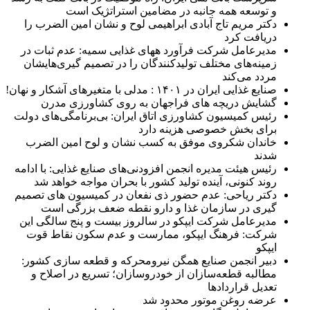
و توسعه همه جانبه در مضامین استراتژیک است
دکتر مریم تاج آبادی ابراهیمی لوح و نشان امین الضرب را
دریافت کرد
مدیرعامل شرکت فرآورد ههای غذایی سمیه: عدم ثبات در
زمینه‌های مختلف تولیدکنندگان را در تصمیم گیری‌هایشان
مردد می‌کند
صنایع غذایی ایران در ۱۴۰۱ : مدلی با متغیرهای آشکار و نهان!
گشایش دریچه های فراجهان به روی کشاورزی مدرن
رئیس کمیسیون کشاورزی اتاق ایران: بی‌برنامگی‌های دولت
برای بخش خصوصی هزینه دارد
خاندان شکروی موفق به کسب نشان و لوح امین الضرب
شدند
رئیس هیئت مدیره انجمن افزودنی‌های صنایع غذایی: با ادامه
روند کنونی، آینده تولید کشور با بحران مواجه خواهد شد
دکتر ریاحی: عدم حضور ذی نفعان در کمیسیون های تصمیم
گیری در سازمان غذا و دارو نقطه ضعف بزرگی است
مدیرعامل شرکت ایپکو در سالروز بیست و پنج سالگی این
شرکت: فرهنگ ایپکو، ممارست و عدم سکون نقاط قوت
ایپکو
دبیر انجمن صنایع همگن نیرومحرکه و قطعه سازی کشور:
مطالبه قطعه‌سازان از خودروسازان؛ تسریع در اصلاح و
تعدیل قراردادها
عرضه روغن موتور محدود شد