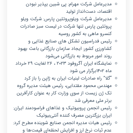
مدیرعامل شرکت مهرام: پی شبین یپذیر نبودن
اقتصاد، دست‌انداز تولید
مدیرعامل شرکت ویلوپروتئین پارس: شرکت ویلو
پروتئین پارس تنها شرکت در لیست سبز صادرات
کنسرو ماهی به کشور روسیه
رئیس فدراسیون تشکل های صنایع غذایی و
کشاورزی کشور: ایجاد سازمان بازرگانی باعث بهبود
روند امور مربوط به بازرگانی می‌شود
نمایشگاه ایران آگروفود ۲۰۲۳ ، ۲۶ لغایت ۲۹ خرداد
ماه ۱۴۰۲برگزار می شود
“گلا” راه صادرات لبنیات ایران به ژاپن را باز کرد
مهندس محمود مقتدایی، رئیس هیئت مدیره گروه
تک ژن زیست از سوی وزارت کار به عنوان کارآفرین
برتر ملی معرفی شد
رئیس انجمن پروبیوتیک و غذاهای فراسودمند ایران:
ایران بزرگترین مصرف کننده آنتی‌بیوتیک
رئیس هیات مدیره انجمن صنایع شوینده مطرح کرد:
عدم ثبات نرخ ارز و افزایش لحظه‌ای قیمت‌ها و