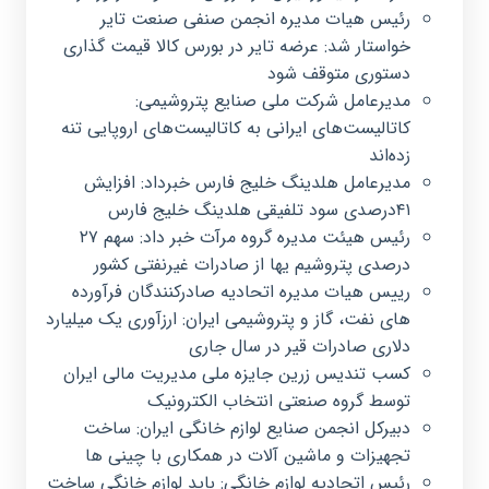
رئیس هیات مدیره انجمن صنفی صنعت تایر
خواستار شد: عرضه تایر در بورس کالا قیمت گذاری
دستوری متوقف شود
مدیرعامل شرکت ملی صنایع پتروشیمی:
کاتالیست‌های ایرانی به کاتالیست‌های اروپایی تنه
زده‌اند
مدیرعامل هلدینگ خلیج فارس خبرداد: افزایش
۴۱درصدی سود تلفیقی هلدینگ خلیج فارس
رئیس هیئت مدیره گروه مرآت خبر داد: سهم ۲۷
درصدی پتروشیم یها از صادرات غیرنفتی کشور
رییس هیات مدیره اتحادیه صادرکنندگان فرآورده
های نفت، گاز و پتروشیمی ایران: ارزآوری یک میلیارد
دلاری صادرات قیر در سال جاری
کسب تندیس زرین جایزه ملی مدیریت مالی ایران
توسط گروه صنعتی انتخاب الکترونیک
دبیرکل انجمن صنایع لوازم خانگی ایران: ساخت
تجهیزات و ماشین آلات در همکاری با چینی ها
رئيس اتحادیه لوازم خانگی: باید لوازم خانگی ساخت