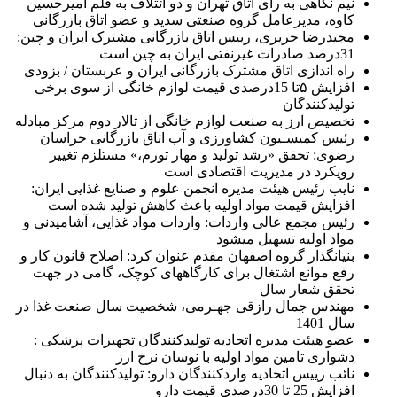
نیم نگاهی به رای اتاق تهران و دو ائتلاف به قلم امیرحسین
کاوه، مدیرعامل گروه صنعتی سدید و عضو اتاق بازرگانی
مجیدرضا حریری، رییس اتاق بازرگانی مشترک ایران و چین:
31درصد صادرات غیرنفتی ایران به چین است
راه اندازی اتاق مشترک بازرگانی ایران و عربستان / بزودی
افزایش ۵تا 15درصدی قیمت لوازم خانگی از سوی برخی
تولیدکنندگان
تخصیص ارز به صنعت لوازم خانگی از تالار دوم مرکز مبادله
رئیس کمیسـیون کشاورزی و آب اتاق بازرگانی خراسان
رضوی: تحقق «رشد تولید و مهار تورم،» مستلزم تغییر
رویکرد در مدیریت اقتصادی است
نایب رئیس هیئت مدیره انجمن علوم و صنایع غذایی ایران:
افزایش قیمت مواد اولیه باعث کاهش تولید شده است
رئیس مجمع عالی واردات: واردات مواد غذایی، آشامیدنی و
مواد اولیه تسهیل میشود
بنیانگذار گروه اصفهان مقدم عنوان کرد: اصلاح قانون کار و
رفع موانع اشتغال برای کارگاههای کوچک، گامی در جهت
تحقق شعار سال
مهندس جمال رازقی جهـرمی، شخصیت سال صنعت غذا در
سال 1401
عضو هیئت مدیره اتحادیه تولیدکنندگان تجهیزات پزشکی :
دشواری تامین مواد اولیه با نوسان نرخ ارز
نائب رییس اتحادیه واردکنندگان دارو: تولیدکنندگان به دنبال
افزایش 25 تا 30درصدی قیمت دارو