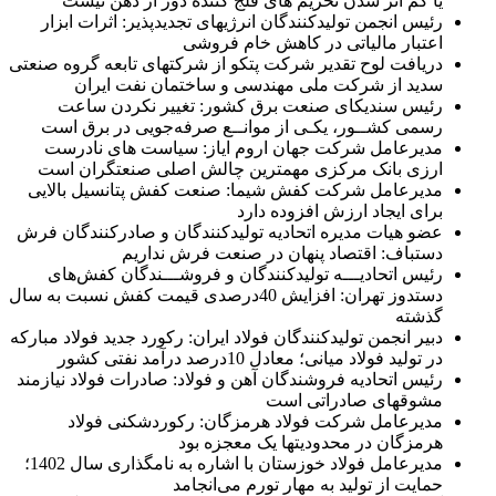
یا کم اثر شدن تحریم های فلج کننده دور از ذهن نیست
رئیس انجمن تولیدکنندگان انرژیهای تجدیدپذیر: اثرات ابزار
اعتبار مالیاتی در کاهش خام فروشی
دریافت لوح تقدیر شرکت پتکو از شرکتهای تابعه گروه صنعتی
سدید از شرکت ملی مهندسی و ساختمان نفت ایران
رئیس سندیکای صنعت برق کشور: تغییر نکردن ساعت
رسمی کشــور، یکـی از موانــع صرفه‌جویی در برق است
مدیرعامل شرکت جهان اروم ایاز: سیاست های نادرست
ارزی بانک مرکزی مهمترین چالش اصلی صنعتگران است
مدیرعامل شرکت کفش شیما: صنعت کفش پتانسیل بالایی
برای ایجاد ارزش افزوده دارد
عضو هیات مدیره اتحادیه تولیدکنندگان و صادرکنندگان فرش
دستباف: اقتصاد پنهان در صنعت فرش نداریم
رئیس اتحادیـــه تولیدکنندگان و فروشـــندگان کفش‌های
دستدوز تهران: افزایش 40درصدی قیمت کفش نسبت به سال
گذشته
دبیر انجمن تولیدکنندگان فولاد ایران: رکورد جدید فولاد مبارکه
در تولید فولاد میانی؛ معادل 10درصد درآمد نفتی کشور
رئیس اتحادیه فروشندگان آهن و فولاد: صادرات فولاد نیازمند
مشوقهای صادراتی است
مدیرعامل شرکت فولاد هرمزگان: رکوردشکنی فولاد
هرمزگان در محدودیتها یک معجزه بود
مدیرعامل فولاد خوزستان با اشاره به نامگذاری سال 1402؛
حمایت از تولید به مهار تورم می‌انجامد