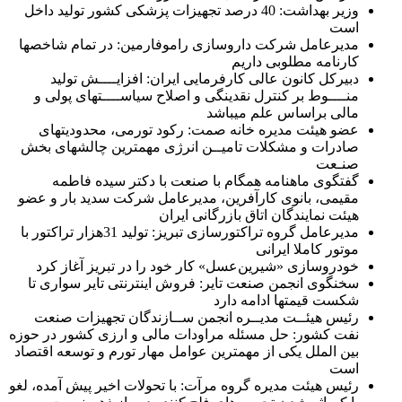
وزیر بهداشت: 40 درصد تجهیزات پزشکی کشور تولید داخل
است
مدیرعامل شرکت داروسازی راموفارمین: در تمام شاخصها
کارنامه مطلوبی داریم
دبیرکل کانون عالی کارفرمایی ایران: افزایــــش تولید
منــــوط بر کنترل نقدینگی و اصلاح سیاســــتهای پولی و
مالی براساس علم میباشد
عضو هیئت مدیره خانه صمت: رکود تورمی، محدودیتهای
صادرات و مشکلات تامیــن انرژی مهمترین چالشهای بخش
صنـعت
گفتگوی ماهنامه همگام با صنعت با دکتر سیده فاطمه
مقیمی، بانوی کارآفرین، مدیرعامل شرکت سدید بار و عضو
هیئت نمایندگان اتاق بازرگانی ایران
مدیرعامل گروه تراکتورسازی تبریز: تولید 31هزار تراکتور با
موتور کاملا ایرانی
خودروسازی «شیرین‌عسل» کار خود را در تبریز آغاز کرد
سخنگوی انجمن صنعت تایر: فروش اینترنتی تایر سواری تا
شکست قیمتها ادامه دارد
رئیس هیئــت مدیــره انجمن ســازندگان تجهیزات صنعت
نفت کشور: حل مسئله مراودات مالی و ارزی کشور در حوزه
بین الملل یکی از مهمترین عوامل مهار تورم و توسعه اقتصاد
است
رئیس هیئت مدیره گروه مرآت: با تحولات اخیر پیش آمده، لغو