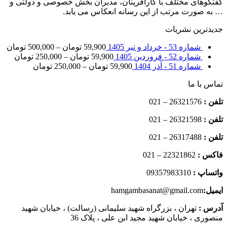
گفتگوهای مختلف با کارآفرینان، مدیران بخش خصوصی و دولتی و
… به صورت مرتب از این رسانه انعکاس می یابد.
جدیدترین نشریات
شماره 53 - خرداد و تیر 1405
59,900
تومان
–
500,000
تومان
شماره 52 - فروردین 1405
59,900
تومان
–
250,000
تومان
شماره 51 - آذر 1404
59,900
تومان
–
250,000
تومان
تماس با ما
تلفن :
26321576 – 021
تلفن :
26321598 – 021
تلفن :
26317488 – 021
فاکس :
22321862 – 021
واتساپ :
09357983310
ایمیل:
hamgambasanat@gmail.com
آدرس :
تهران ، بزرگراه شهید سلیمانی (رسالت) ، خیابان شهید
منصوری ، خیابان شهید مجید ابن علی ، پلاک 36