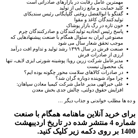
مهمترین عامل رقابت در بازارهای صادراتی است
کلید حمایت و مانع زدایی از تولید
گفتگو با ابوالفضل روغنی گلپایگانی رئیس سندیکای
تولیدکنندگان کاغذ و مقوا
خون تازه در رگ بازار پوشاک
پاسخ رئیس اتحادیه تولیدکنندگان و صادرکنندگان چرم
مصنوعی ایران به سئوال همگام با صنعت پیشنهادهایی که
موجب تحقق شعار سال می شود
صنعت فرش در سال ۱۳۹۹ رشد تولید و تداوم افت درآمد
ارزی از صادرات فرش
مدیرعامل شرکت زرین رویا: پوشینه شورتی ایزی لایف، تنها
یک محصول نیست
در صادرات کالاهای سلامت محور چگونه بوده ایم؟
چرا مواد شوینده دوباره گران شد؟
علی خیرالهی مدیر عامل شرکت کیمیا معادن سپاهان:
افزایش حقوق دولتی، چالش جدی بخش معدن
و ده ها مطلب خواندنی و جذاب دیگر …
برای خرید آنلاین ماهنامه همگام با صنعت
شماره 4 منتشر شده در تاریخ اردیبهشت
1400 بر روی دکمه زیر کلیک کنید.