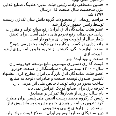
حسین مصطفی زاده، رئیس هیئت مدیره هلدینگ صنایع غذایی
بیژن شخصیت سال صنعت غذا درسال
۱۳۹۹ شد
مراسم رونمایی از محصولات گروه دانش بنیان تک ژن زیست
توسط رئیس جمهور برگزار شد
عضو هیئت نمایندگان اتا ق ایران: رفع موانع تولید و مقررات
زدایی خود بمثابه رفع تحریم های داخلی است، برای تحقق
شعار سال از اولویت ویژه ای برخوردار است
مانع زدایی در کسب و کارمعدنی چگونه محقق می شود؟
صنعت لوازم خانگی، گذشتن از تحریم ها و برنامه ریزی آینده
با برندسازی
صنعت و نوید آیندۀ بهتر
قیمت گذاری دستوری مهمترین مانع توسعه خودروسازان
سال « ۱۴۰۰ نیمه مربیان » سیاستگذاران صنعت خودرو
عضو هیئت نمایندگان اتاق بازرگانی ایران مطرح کرد : پیشنهاد
تاسیس صندوق توسعه صنعت و صادرات / توجه به صنایع
ساخت محور در رشد تولید ناخالص ملی اثر اهرمی دارد
تعرفه برق برای صنایع کوچک افزایش نمی یابد
نام سال، دوری از شعارها؛ تمرکز بر مصادیق
رئیس کارگروه محیط زیست انجمن ملی پلیمر ایران مطرح
کرد : تدوین برنامه راهبردی جامع مدیریت پسماند پیش نیاز
استفاده از ابزارهای تنبیهی و تشویقی
دبیر سندیکای صنایع آلومینیم ایران : اصلاح قیمت مواد اولیه،