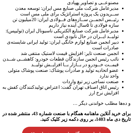
مصنوعــی و تصاویر پهپادی
مدیرعامل شرکت ملی صنایع مس ایران: توسعه معدن
ســریدون یک پروژه استراتژیک برای ملی مس است
رئیــس انجمــن ســازه‌های فــولادی ایران: 20میلیون تن
سازه فولادی تا ۵سال آینده نیاز داریم
مدیرعامل شرکت صنایع الکتریکی ناسیونال ایران (تولیپس):
تولیــد ایــران در حال نابودی است
دبیر انجمن صنایع لوازم خانگی ایران: تولید ایرانی شایسته‌ی
صادرات است
انجمن صنعت تایر: افزایش قیمت لاستیک منتفی شد
نائب رئیس انجمن سازندگان قطعات خودرو: کاهشــی شــدن
قیمــت خــودرو در بــازار بــا افزایــش تولیــد
عضو اتحادیه تولید و صادرات پوشاک: صنعت پوشاک متولی
واحد ندارد
صنعت نساجی زیر تیغ واردات
رئیس اتاق اصناف تهران گفت: اعتراض تولیدکنندگان کفش به
افزایش نرخ ارز
و ده‌ها مطلب خواندنی دیگر …
برای خرید آنلاین ماهنامه همگام با صنعت شماره 43، منتشر شده در
تاریخ دی ماه 1403، بر روی دکمه زیر کلیک کنید.