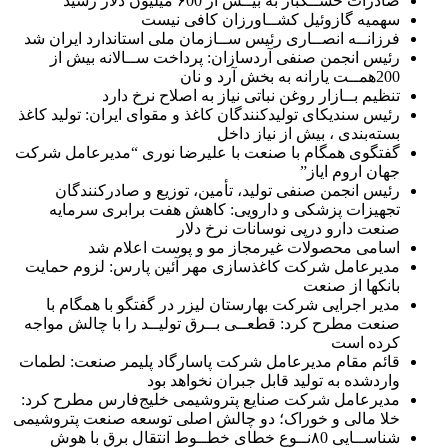
صادرات خشــکبار به بیــش از ۶00 میلیون دلار رسید
سهمیه گازوئیل کشــاورزان کافی نیست
فرزانــه انصــاری رئیس ســازمان ملی استاندارد ایران شد
رئیس انجمن صنفی آردسازان: پرداخت ســالانه بیش از
200همــت یارانه به بخش آرد و نان
تنظیم بــازار روغن نباتی نیاز به اصلاح نرخ دارد
رئیس سندیکای تولیدکنندگان کاغذ و مقوای ایران: تولید کاغذ
بسته‌بندی ، بیش از نیاز داخل
گفتگوی همگام با صنعت با علیرضا نوری “مدیرعامل شرکت
جهان اروم ایاز”
رئیس انجمن صنفی تولید، تأمین، توزیع و صادرکنندگان
تجهیزات پزشکی و دارویی: کاهش هفت برابری سرمایه
صنعت دارو درپی نوسانات نرخ دلار
اسامی محصولات غیرمجاز مو و پوست اعلام شد
مدیرعامل شرکت کاغذسازی مهر آئین پارس: لزوم حمایت
بانکها از صنعت
مدیر اجرایی شرکت بهارستان لیزر در گفتگو با همگام با
صنعت مطرح کرد: قطعــی بــرق تولیــد را با چالش مواجه
کرده است
قائم مقام مدیرعامل شرکت پاسارگاد پلیمر صنعت: لطمات
واردشده به تولید قابل جبران نخواهد بود
مدیرعامل شرکت صنایع پتروشیمی خلیج‌فارس مطرح کرد:
خلا مالی و خوراک؛ دو چالش اصلی توسعه صنعت پتروشیمی
شناســایی ۸0نــوع خطای خطــوط انتقال برق با هوش