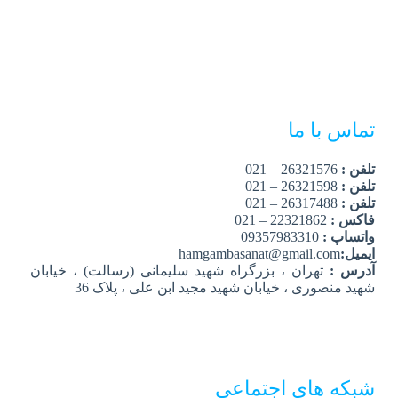
تماس با ما
تلفن :
26321576 – 021
تلفن :
26321598 – 021
تلفن :
26317488 – 021
فاکس :
22321862 – 021
واتساپ :
09357983310
ایمیل:
hamgambasanat@gmail.com
آدرس :
تهران ، بزرگراه شهید سلیمانی (رسالت) ، خیابان
شهید منصوری ، خیابان شهید مجید ابن علی ، پلاک 36
شبکه های اجتماعی