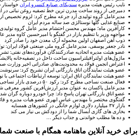
نایب رئیس هیئت مدیره
سندیکاى صنایع کنسرو ایران
خواستار ش
دمیرچی از روند ساخت مدرن ترین خط تصفیه روغن نباتی در ایر
مدیرعامل گروه تولیدی آرد جرعه مطرح کرد: لزوم تخصیص ارز 
صنایع غذایی گلها نوستالژی صد ساله مردم ایران
کارآفرین ماه؛ مهندس محسن احتشام مدیر عامل گروه تولیدی 
مواجهه وزیر با تنظیم بازار در گفتگو با امیرحسین کاوه مدیر 
ذوب آهن اصفهان اولین محموله آرک معدن خود را صادر کرد
نادر جعفر یوسفی، مدیرعامل گروه ملی صنعتی فولاد ایران: تولی
عضو هیئت مدیره اتحادیه صادرکنندگان فرآورده‌های نفتی: تشر
ماژول‌های اولترافیلتراسیون ساخت داخل در تصفیه‌خانه پالایش
اعتراض انجمن فولاد به محدودیت‌های صادراتی اخیر وزارت ص
عضو هیئت نمایندگان اتاق بازرگانی ایران تشریح کرد: سرنوش
عضو هیئت نمایندگان اتاق ایران: توسعه ارتباطات اجتماعی با 
فعال صنعت نساجی مطرح کرد: رکود ۵۰ درصدی بازار نساجی با قانون جدید چک
مدیرعامل پاکسان به عنوان مدیر ارزش‌آفرین کشور معرفی ش
عضو اتاق بازرگانی تهران پاسخ داد: چرا خودرو دوباره گران شد
گفتگوی مختصر با مهندس عباس ابهری عضو هیات مدیره و قائم
بازار ۳۷ میلیارد دلاری لوازم خانگی در کشورهای همسایه
بخاری های گازی آبسال شما را از دودکش بی نیاز می کند
و ده ها مطلب خواندنی و جذاب دیگر …
برای خرید آنلاین ماهنامه همگام با صنعت شماره 8 منتشر شده در تاریخ شهریور ماه 1400 بر روی دکمه زیر کلی