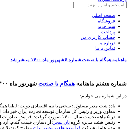
صفحه اصلی
فروشگاه
سبد خرید
پرداخت
حساب کاربری من
درباره ما
تماس با ما
ماهنامه همگام با صنعت شماره 8 شهریور ماه ۱۴۰۰ منتشر شد
شماره هشتم ماهنامه
همگام با صنعت
شهریور ماه ۱۴۰۰ منتشر شد.
در این شماره می خوانیم:
یادداشت مدیر مسئول : سخنی با تیم اقتصادی دولت؛ لطفا همگا
معاون وزیر و رئیس کل سازمان توسعه تجارت ایران خبر داد: افزایش ۶۳ درصدی صادرات کشور در ۵ ماهه نخ
در ۵ ماهه نخست سال ۱۴۰۰ صورت گرفت: افزایش صادرات ایران به اتحادیه اقتصادی آ. سه. آن
رئیس هیئت مدیره گروه
نان سحر
: آزادسازی قیمت گندم، آرد 
مدیرعامل شرکت
فرآورده های روغنی ایران
مطرح کرد: تلاش ق