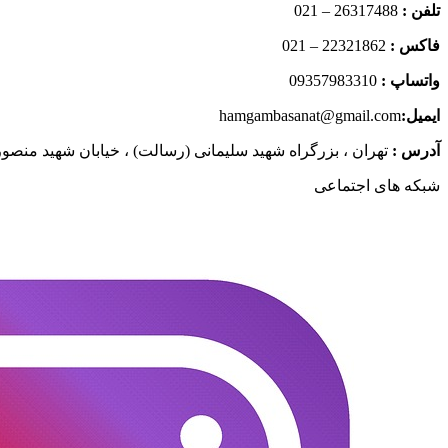
تلفن :
26317488 – 021
فاکس :
22321862 – 021
واتساپ :
09357983310
ایمیل:
hamgambasanat@gmail.com
آدرس :
تهران ، بزرگراه شهید سلیمانی (رسالت) ، خیابان شهید منصوری 
شبکه های اجتماعی