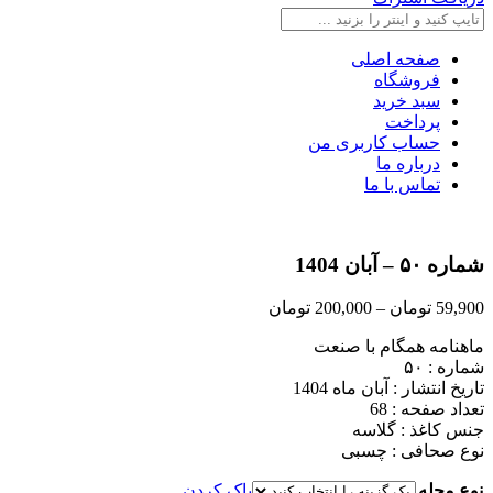
صفحه اصلی
فروشگاه
سبد خرید
پرداخت
حساب کاربری من
درباره ما
تماس با ما
شماره ۵۰ – آبان 1404
59,900
تومان
–
200,000
تومان
ماهنامه همگام با صنعت
شماره : ۵۰
تاریخ انتشار : آبان ماه 1404
تعداد صفحه : 68
جنس کاغذ : گلاسه
نوع صحافی : چسبی
نوع مجله
پاک کردن