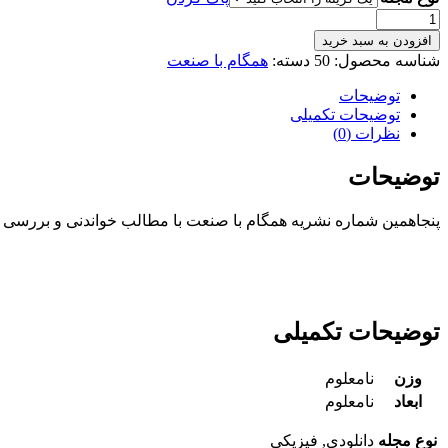
شماره
۵۰
افزودن به سبد خرید
-
شناسه محصول:
50
دسته:
همگام با صنعت
آبان
1404
توضیحات
عدد
توضیحات تکمیلی
نظرات (0)
توضیحات
پنجاهمین شماره نشریه همگام با صنعت با مطالب خواندنی و بررسی 
توضیحات تکمیلی
وزن
نامعلوم
ابعاد
نامعلوم
نوع مجله
دانلودی, فیزیکی