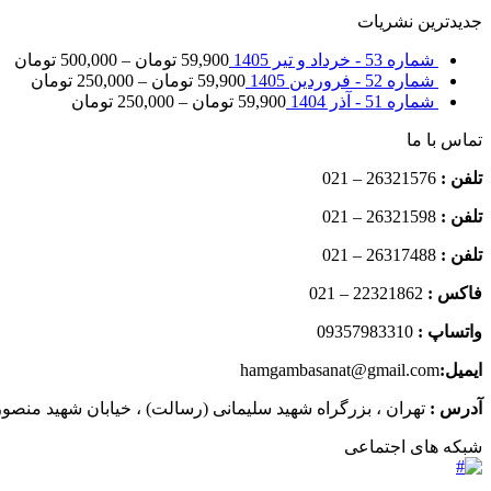
جدیدترین نشریات
شماره 53 - خرداد و تیر 1405
59,900
تومان
–
500,000
تومان
شماره 52 - فروردین 1405
59,900
تومان
–
250,000
تومان
شماره 51 - آذر 1404
59,900
تومان
–
250,000
تومان
تماس با ما
تلفن :
26321576 – 021
تلفن :
26321598 – 021
تلفن :
26317488 – 021
فاکس :
22321862 – 021
واتساپ :
09357983310
ایمیل:
hamgambasanat@gmail.com
آدرس :
تهران ، بزرگراه شهید سلیمانی (رسالت) ، خیابان شهید منصوری 
شبکه های اجتماعی