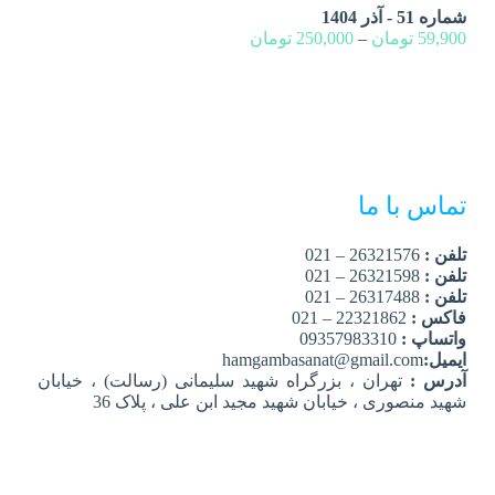
شماره 51 - آذر 1404
59,900
تومان
–
250,000
تومان
تماس با ما
تلفن :
26321576 – 021
تلفن :
26321598 – 021
تلفن :
26317488 – 021
فاکس :
22321862 – 021
واتساپ :
09357983310
ایمیل:
hamgambasanat@gmail.com
آدرس :
تهران ، بزرگراه شهید سلیمانی (رسالت) ، خیابان
شهید منصوری ، خیابان شهید مجید ابن علی ، پلاک 36