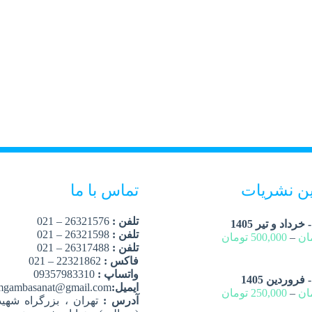
ین نشریات
تماس با ما
تلفن :
26321576 – 021
تلفن :
26321598 – 021
ان
–
500,000
تومان
تلفن :
26317488 – 021
فاکس :
22321862 – 021
واتساپ :
09357983310
ایمیل:
mgambasanat@gmail.com
ان
–
250,000
تومان
آدرس :
تهران ، بزرگراه شهید