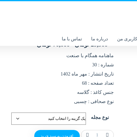
شماره 30 – مهر 1402
اربری من
درباره ما
تماس با ما
29,900
تومان
70,000
تومان
–
ماهنامه همگام با صنعت
شماره : 30
تاریخ انتشار : مهر ماه 1402
تعداد صفحه : 68
جنس کاغذ : گلاسه
نوع صحافی : چسبی
نوع مجله
افزودن به سبد خرید