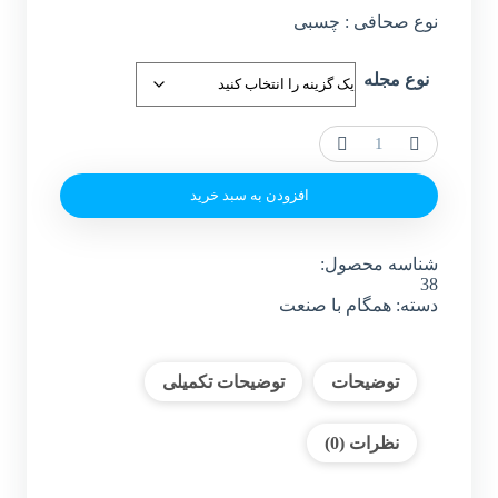
نوع صحافی : چسبی
نوع مجله
شماره
38
-
افزودن به سبد خرید
تیر
و
مرداد
شناسه محصول:
1403
38
عدد
دسته:
همگام با صنعت
توضیحات
توضیحات تکمیلی
نظرات (0)